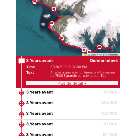
Leaflet
|
©
Arcgis
contributors
3 Years avant
Dernier relevé
Time
8/29/2023 8:02:00 PM
Text
Arrivée a qaanaaq. . . Après une traversée
de 7h30 ! grande et rude rando. Top
Plus de détail +
3 Years avant
185/186
3 Years avant
184/186
3 Years avant
183/186
3 Years avant
182/186
3 Years avant
181/186