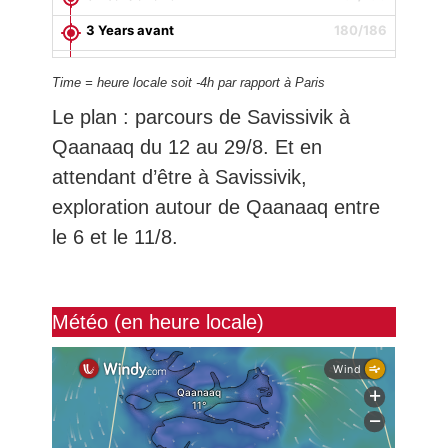
3 Years avant
180/186
3 Years avant
179/186
Time = heure locale soit -4h par rapport à Paris
3 Years avant
178/186
Le plan : parcours de Savissivik à
3 Years avant
177/186
Qaanaaq du 12 au 29/8. Et en
3 Years avant
176/186
attendant d’être à Savissivik,
exploration autour de Qaanaaq entre
3 Years avant
175/186
le 6 et le 11/8.
3 Years avant
174/186
3 Years avant
173/186
3 Years avant
172/186
Météo (en heure locale)
3 Years avant
171/186
3 Years avant
170/186
3 Years avant
169/186