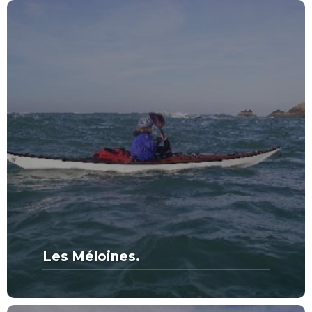
Les Méloines.
MORE FROM THIS SET:
Les Méloines.
VIEW MORE
SPOTS DE RÊVE
CATÉGORIE