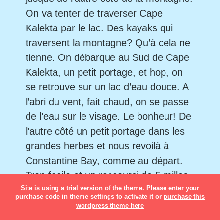
On va tenter de traverser Cape
Kalekta par le lac. Des kayaks qui
traversent la montagne? Qu’à cela ne
tienne. On débarque au Sud de Cape
Kalekta, un petit portage, et hop, on
se retrouve sur un lac d’eau douce. A
l’abri du vent, fait chaud, on se passe
de l’eau sur le visage. Le bonheur! De
l’autre côté un petit portage dans les
grandes herbes et nous revoilà à
Constantine Bay, comme au départ.
Trop facile et un raccourci de 5 milles
Site is using a trial version of the theme. Please enter your
en fin de journée, c’est pas mal!
purchase code in theme settings to activate it or
purchase this
wordpress theme here
e lendemain, bivouac à