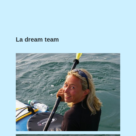
Anne Brétéché
La dream team
Eric Végeant