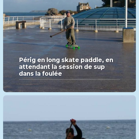
Périg en long skate paddle, en
attendant la session de sup
dans la foulée
MORE FROM THIS SET:
Périg en long skate paddle, en
attendant la session de sup
dans la foulée
VIEW MORE
PADDLE
CATÉGORIE