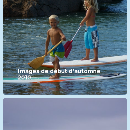
Images de début d’automne
2010
MORE FROM THIS SET:
Images de début d’automne
2010
VIEW MORE
PADDLE
CATÉGORIE