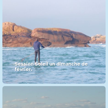
Session Soleil un dimanche de
février.
MORE FROM THIS SET:
Session Soleil un dimanche de
février.
VIEW MORE
PADDLE
CATÉGORIE