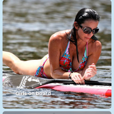
Girls on board
MORE FROM THIS SET:
Girls on board
VIEW MORE
PADDLE
CATÉGORIE