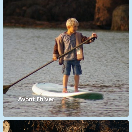
Avant l’hiver
MORE FROM THIS SET:
Avant l’hiver
VIEW MORE
PADDLE
CATÉGORIE