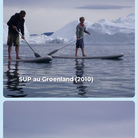
SUP au Groenland (2010)
MORE FROM THIS SET:
SUP au Groenland (2010)
VIEW MORE
PADDLE
CATÉGORIE