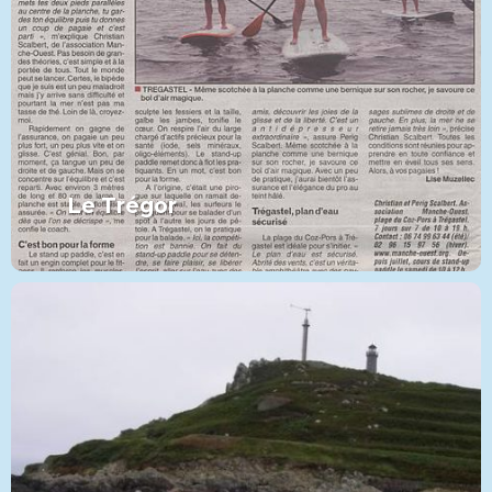
Le Trégor
Le Trégor
VIEW MORE
PADDLE
CATÉGORIE