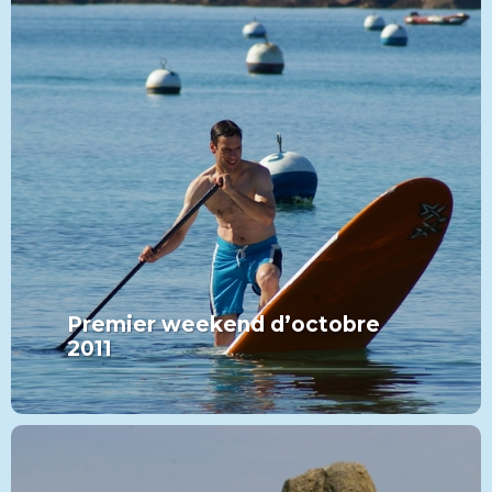
Premier weekend d’octobre
2011
MORE FROM THIS SET:
Premier weekend d’octobre
2011
VIEW MORE
PADDLE
CATÉGORIE