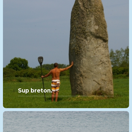
Sup breton.
MORE FROM THIS SET:
Sup breton.
VIEW MORE
PADDLE
CATÉGORIE