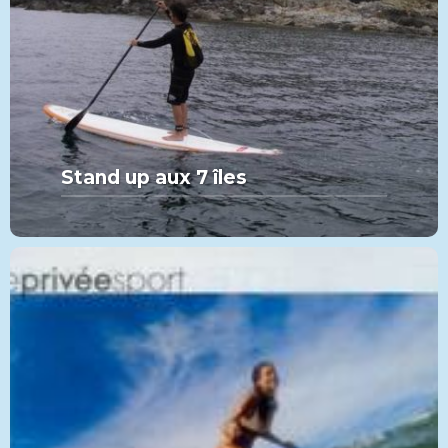
Stand up aux 7 îles
MORE FROM THIS SET:
Stand up aux 7 îles
VIEW MORE
PADDLE
CATÉGORIE
Hebdomadaire ELLE