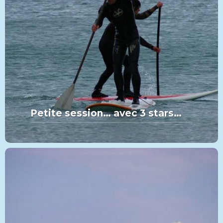
Petite session… avec 3 stars…
MORE FROM THIS SET:
Petite session… avec 3 stars…
VIEW MORE
PADDLE
CATÉGORIE