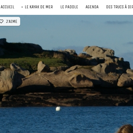
ACCUEIL
LE KAYAK DE MER
LE PADDLE
AGENDA
DES TRUCS À DI
J'AIME