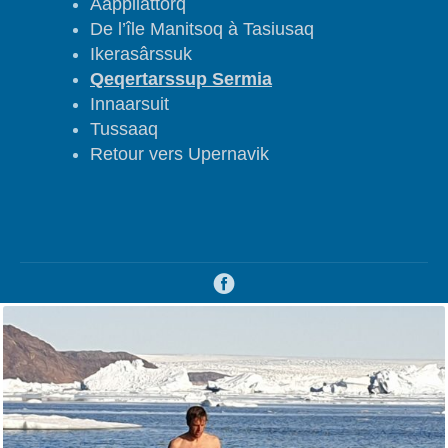
Aappilattorq
De l’île Manitsoq à Tasiusaq
Ikerasârssuk
Qeqertarssup Sermia
Innaarsuit
Tussaaq
Retour vers Upernavik