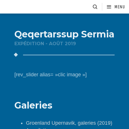
MENU
Qeqertarssup Sermia
EXPÉDITION - AOÛT 2019
[rev_slider alias= »clic image »]
Galeries
Groenland Upernavik, galeries (2019)