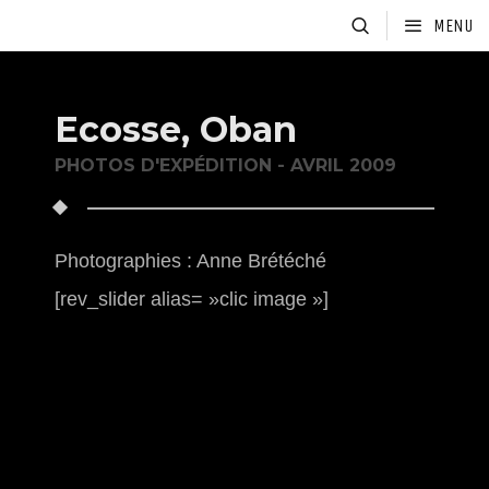
MENU
Ecosse, Oban
PHOTOS D'EXPÉDITION - AVRIL 2009
Photographies : Anne Brétéché
[rev_slider alias= »clic image »]