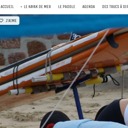
ACCUEIL
LE KAYAK DE MER
LE PADDLE
AGENDA
DES TRUCS À DI
J'AIME